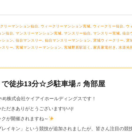
クリーマンション仙台
,
ウィークリーマンション宮城
,
ウィークリー仙台
,
ウ
ョン仙台
,
マンスリーマンション宮城
,
マンスリー仙台
,
マンスリー宮城
,
仙台
ンション
,
仙台マンスリー
,
仙台マンスリーマンション
,
宮城ウィークリー
,
宮
ンスリー
,
宮城マンスリーマンション
,
宮城野原駅近く
,
家具家電付き
,
水道光
で徒歩13分☆彡駐車場♬角部屋
^^#)株式会社ケイアイホールディングスです！
だきありがとうございます!(^^)!
ックが開催されますね～
ブレイキン」という競技が追加されましたが、皆さん注目の競