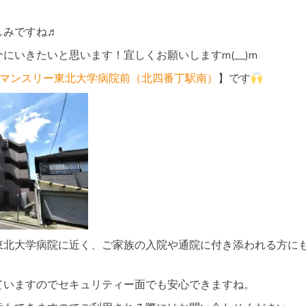
しみですね♬
I-
にいきたいと思います！宜しくお願いしますm(__)m
Kマンスリー東北大学病院前（北四番丁駅南）
】です
東北大学病院に近く、ご家族の入院や通院に付き添われる方に
ていますのでセキュリティー面でも安心できますね。