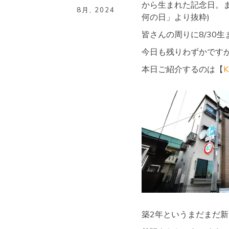
から生まれた記念日。
8月
,
2024
何の日」より抜粋)
皆さんの周りに8/30
今日も残りわずかです
本日ご紹介するのは【
築2年というまだまだ新し