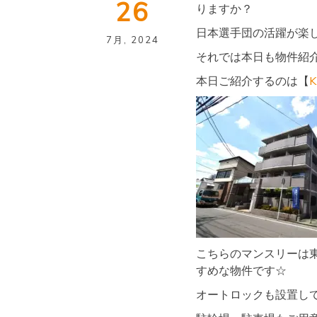
浅
26
りますか？
物
件
日本選手団の活躍が楽
♬W
7月
,
2024
FI
それでは本日も物件紹介
有
本日ご紹介するのは【
こちらのマンスリーは
すめな物件です☆
オートロックも設置し