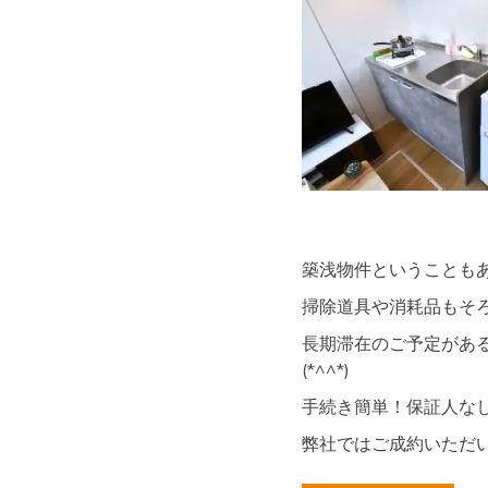
築浅物件ということも
掃除道具や消耗品もそ
長期滞在のご予定があ
(*^^*)
手続き簡単！保証人な
弊社ではご成約いただい