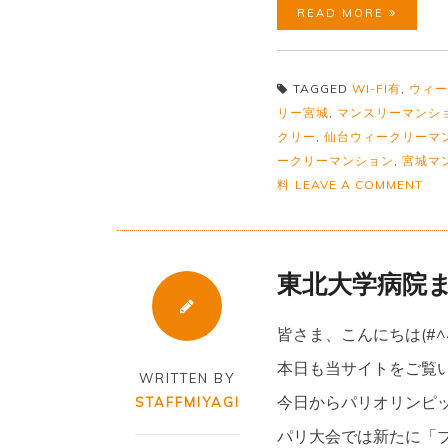
READ MORE
TAGGED
WI-FI有
,
ウィー
リー宮城
,
マンスリーマンシ
クリー
,
仙台ウィークリーマ
ークリーマンション
,
宮城マ
ON
料
LEAVE A COMMENT
宮
城
野
原
駅
東北大学病院ま
ま
で
徒
皆さま、こんにちは(#
歩
3
本日も当サイトをご覧いた
分
WRITTEN BY
☆
今日からパリオリンピ
STAFFMIYAGI
彡
築
パリ大会では新たに「