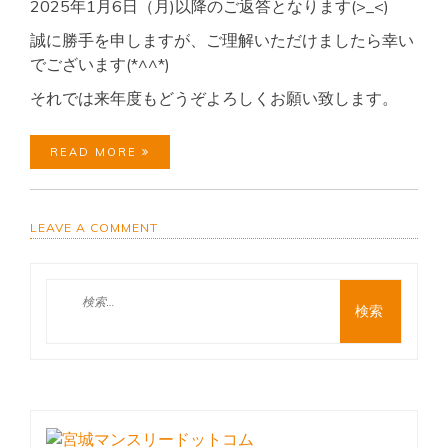
2025年1月6日（月)以降のご返答となります(>_<)
誠に勝手を申しますが、ご理解いただけましたら幸い
でございます(*^^*)
それでは来年度もどうぞよろしくお願い致します。
READ MORE
ON
LEAVE A COMMENT
☆☆☆
年
末
検
年
索:
始
休
業
の
お
知
ら
せ