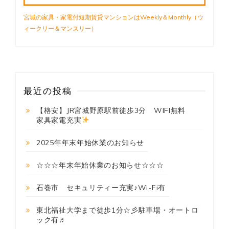
実
宅
宮城の家具・家電付短期賃貸マンションはWeekly＆Monthly（ウ
配
ィークリー＆マンスリー）
ボ
ッ
ク
ス
有
最近の投稿
【格安】JR宮城野原駅前徒歩3分 WIFI無料
家具家電充実
2025年年末年始休業のお知らせ
☆☆☆年末年始休業のお知らせ☆☆☆
石巻市 セキュリティー充実♪Wi-Fi有
東北福祉大学まで徒歩1分☆彡駐車場・オートロ
ック有♬