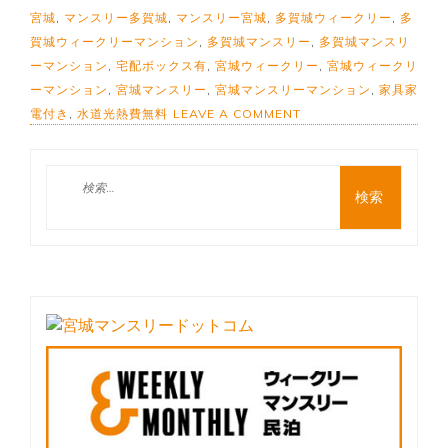
宮城
,
マンスリー多賀城
,
マンスリー宮城
,
多賀城ウィークリー
,
多
賀城ウィークリーマンション
,
多賀城マンスリー
,
多賀城マンスリ
ーマンション
,
宅配ボックス有
,
宮城ウィークリー
,
宮城ウィークリ
ーマンション
,
宮城マンスリー
,
宮城マンスリーマンション
,
家具家
ON
電付き
,
水道光熱費無料
LEAVE A COMMENT
多
賀
城
検
駅
索:
徒
歩
8
分
☆
彡
セ
キ
ュ
リ
テ
ィ
ー
充